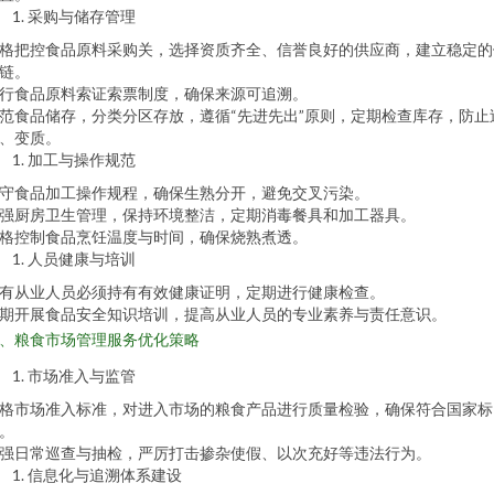
采购与储存管理
格把控食品原料采购关，选择资质齐全、信誉良好的供应商，建立稳定的
链。
行食品原料索证索票制度，确保来源可追溯。
范食品储存，分类分区存放，遵循“先进先出”原则，定期检查库存，防止
、变质。
加工与操作规范
守食品加工操作规程，确保生熟分开，避免交叉污染。
强厨房卫生管理，保持环境整洁，定期消毒餐具和加工器具。
格控制食品烹饪温度与时间，确保烧熟煮透。
人员健康与培训
有从业人员必须持有有效健康证明，定期进行健康检查。
期开展食品安全知识培训，提高从业人员的专业素养与责任意识。
、粮食市场管理服务优化策略
市场准入与监管
格市场准入标准，对进入市场的粮食产品进行质量检验，确保符合国家标
。
强日常巡查与抽检，严厉打击掺杂使假、以次充好等违法行为。
信息化与追溯体系建设